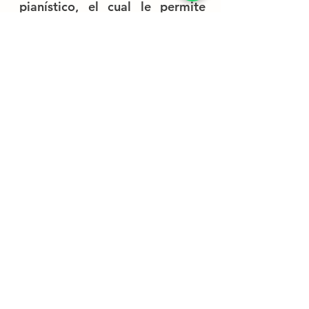
pianístico, el cual le permite
formar músicos desde temprana
edad, pero sobre todo mejores
seres humanos.
La Platza
López Mateos sur 7023 Local 5, 45645, San